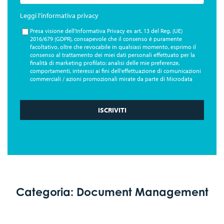
Leggi l'informativa privacy
Presa visione dell'Informativa Privacy ex art. 13 del Reg. (UE)
2016/679 (GDPR), consapevole che il consenso è puramente
facoltativo, oltre che revocabile in qualsiasi momento, esprimo il
consenso al trattamento dei miei dati personali effettuato per la
finalità di marketing profilato: analisi delle mie preferenze,
comportamenti, interessi ai fini dell'effettuazione di comunicazioni
commerciali / azioni promozionali mirate da parte di Microdata
Categoria: Document Management