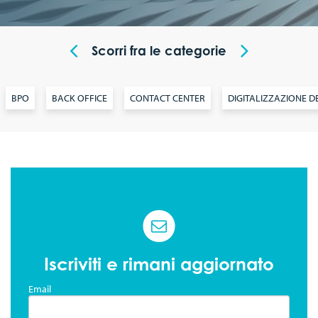
Codice Etico
Sponsorship
Newspaper
Scorri fra le categorie
Comunicati stampa
Video
Articoli
Contatti
BPO
BACK OFFICE
CONTACT CENTER
DIGITALIZZAZIONE DE
Iscriviti e rimani aggiornato
Email